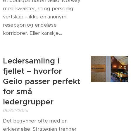
et boutique hotel i Geilo, Norway
med karakter, ro og personlig
vertskap – ikke en anonym
resepsjon og endeløse
korridorer. Eller kanskje...
Ledersamling i
fjellet – hvorfor
Geilo passer perfekt
for små
ledergrupper
06/04/2026
Det begynner ofte med en
erkjennelse: Strategien trenger