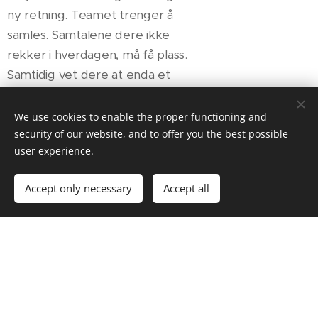
ny retning. Teamet trenger å
samles. Samtalene dere ikke
rekker i hverdagen, må få plass.
Samtidig vet dere at enda et
møterom på et stort
konferansehotell neppe vil
We use cookies to enable the proper functioning and
skape den dybden dere søker.
security of our website, and to offer you the best possible
user experience.
Accept only necessary
Accept all
Feire bursdag eller
jubileum på hotell –
et privat
fjellopphold i Geilo
04/28/2026