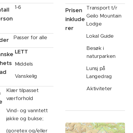
1-6
Transport t/r
tall
Prisen
Geilo Mountain
rson
inklude
Lodge
rer
Lokal Guide
Passer for alle
der
Besøk i
LETT
anske
naturparken
ghets
Middels
Lunsj på
rad
Vanskelig
Langedrag
Aktiviteter
Klær tilpasset
a
værforhold
e
Vind- og vanntett
jakke og bukse;
(goretex og/eller