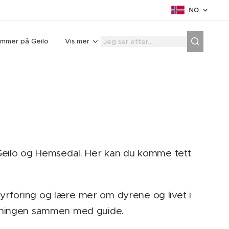
NO
mmer på Geilo
Vis mer
 Geilo og Hemsedal. Her kan du komme tett
rforing og lære mer om dyrene og livet i
nhegningen sammen med guide.