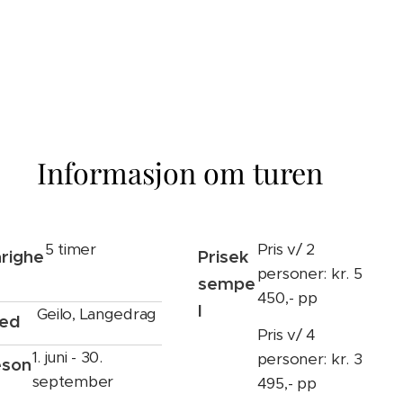
Informasjon om turen
5 timer
Pris v/ 2
righe
Prisek
personer: kr. 5
sempe
450,- pp
l
Geilo, Langedrag
ted
Pris v/ 4
1. juni - 30.
personer: kr. 3
eson
september
495,- pp