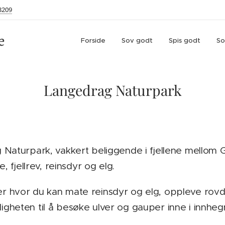
3209
e
Forside
Sov godt
Spis godt
So
Langedrag Naturpark
 Naturpark, vakkert beliggende i fjellene mellom
 fjellrev, reinsdyr og elg.
 hvor du kan mate reinsdyr og elg, oppleve rovdy
 muligheten til å besøke ulver og gauper inne i in