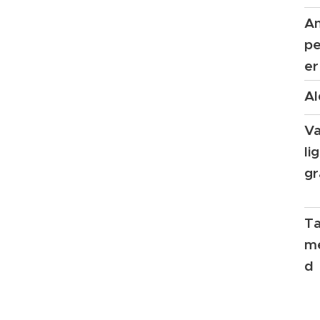
An
pe
er
Al
V
li
g
T
m
d