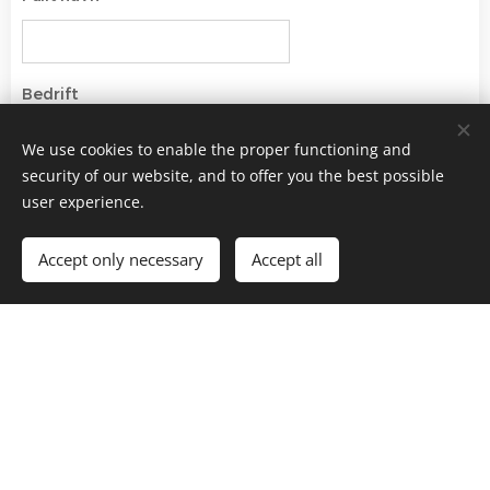
Bedrift
We use cookies to enable the proper functioning and
security of our website, and to offer you the best possible
E-post
user experience.
Accept only necessary
Accept all
Telefon, mobil
Antall deltakere
Ønsket innsjekk (hvis dette er bestemt)