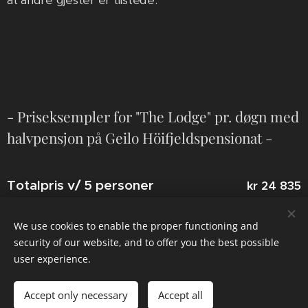
at andre gjester er tilstede.
- Priseksempler for "The Lodge" pr. døgn med
halvpensjon på Geilo Höifjeldspensionat -
Totalpris v/ 5 personer
kr 24 835
Pris pr person v/ 5 personer
kr 4 967
We use cookies to enable the proper functioning and
security of our website, and to offer you the best possible
-
user experience.
Totalpris v/ 10 personer
kr 28 260
Accept only necessary
Accept all