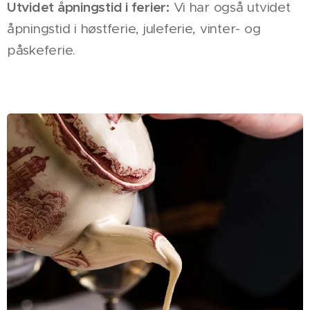
Utvidet åpningstid i ferier:
Vi har også utvidet
åpningstid i høstferie, juleferie, vinter- og
påskeferie.